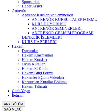
Sponsorluk
Haber Arşivi
Antrenör
Antrenör Kursları ve Seminerleri
ANTRENÖR KURSU TALEP FORMU
KURS DUYURUSU
ANTRENÖR SEMİNERLERİ
ANTRENÖR GELİŞİM PROGRAMI
DENKLİK İŞLEMLERİ
KURS HABERLERİ
Hakem
Duyurular
Hakem Klasmanları
Hakem Kursları
Oyun Kuralları
Hakem El Kitabı
Hakem Bilgi Formu
Hakemler Eğitim Videoları
Karıştırılan Kurallar Bölümü
Hakem Talimatı
Canlı Yayın
İletişim
ANA BÖLÜM
SAĞ MENÜ