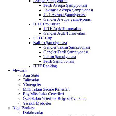
Avrupa Şampiyonası
Ferdi Avrupa Şampiyonası
Takımlar Avrupa Şampiyonası
U21 Avrupa Şampiyonası
Gençler Avrupa Şampiyonası
ITTF Pro Turlar
ITTF Açık Turnuvaları
Gençler Açık Turnuvaları
ETTU Cup
Balkan Şampiyonası
Gençler Takım Şampiyonası
Gençler Ferdi Şampiyonası
Takım Şampiyonası
Ferdi Şampiyonası
ITTF Ranking
Mevzuat
Ana Statü
Talimatlar
Yönergeler
Milli Takım Seçme Kriterleri
Boş Müsabaka Cetvelleri
Özel Salon Yeterlilik Belgesi Evrakları
Yasaklı Maddeler
Bilgi Bankası
Dokümanlar