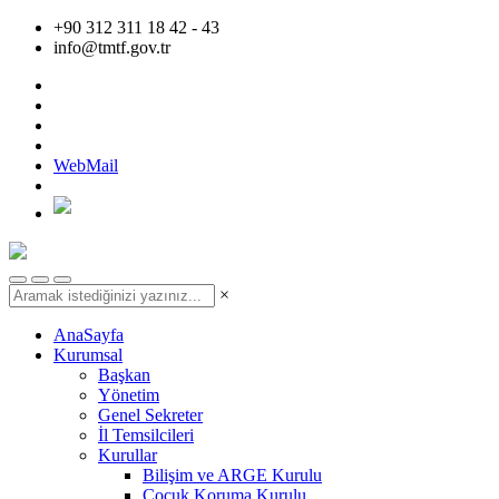
+90 312 311 18 42 - 43
info@tmtf.gov.tr
WebMail
×
AnaSayfa
Kurumsal
Başkan
Yönetim
Genel Sekreter
İl Temsilcileri
Kurullar
Bilişim ve ARGE Kurulu
Çocuk Koruma Kurulu