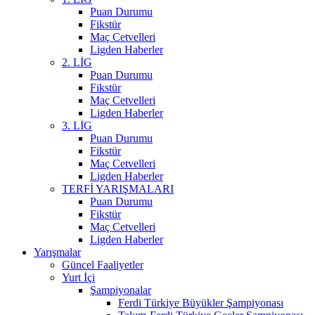
Puan Durumu
Fikstür
Maç Cetvelleri
Ligden Haberler
2. LİG
Puan Durumu
Fikstür
Maç Cetvelleri
Ligden Haberler
3. LİG
Puan Durumu
Fikstür
Maç Cetvelleri
Ligden Haberler
TERFİ YARIŞMALARI
Puan Durumu
Fikstür
Maç Cetvelleri
Ligden Haberler
Yarışmalar
Güncel Faaliyetler
Yurt İçi
Şampiyonalar
Ferdi Türkiye Büyükler Şampiyonası