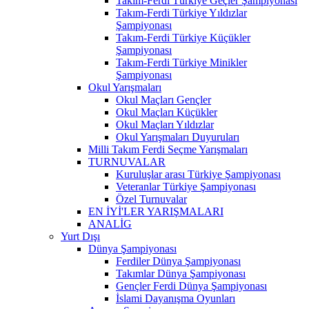
Takım-Ferdi Türkiye Geçler Şampiyonası
Takım-Ferdi Türkiye Yıldızlar
Şampiyonası
Takım-Ferdi Türkiye Küçükler
Şampiyonası
Takım-Ferdi Türkiye Minikler
Şampiyonası
Okul Yarışmaları
Okul Maçları Gençler
Okul Maçları Küçükler
Okul Maçları Yıldızlar
Okul Yarışmaları Duyuruları
Milli Takım Ferdi Seçme Yarışmaları
TURNUVALAR
Kuruluşlar arası Türkiye Şampiyonası
Veteranlar Türkiye Şampiyonası
Özel Turnuvalar
EN İYİ'LER YARIŞMALARI
ANALİG
Yurt Dışı
Dünya Şampiyonası
Ferdiler Dünya Şampiyonası
Takımlar Dünya Şampiyonası
Gençler Ferdi Dünya Şampiyonası
İslami Dayanışma Oyunları