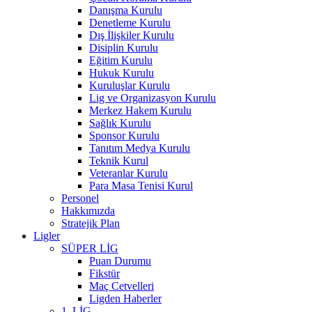
Danışma Kurulu
Denetleme Kurulu
Dış İlişkiler Kurulu
Disiplin Kurulu
Eğitim Kurulu
Hukuk Kurulu
Kuruluşlar Kurulu
Lig ve Organizasyon Kurulu
Merkez Hakem Kurulu
Sağlık Kurulu
Sponsor Kurulu
Tanıtım Medya Kurulu
Teknik Kurul
Veteranlar Kurulu
Para Masa Tenisi Kurul
Personel
Hakkımızda
Stratejik Plan
Ligler
SÜPER LİG
Puan Durumu
Fikstür
Maç Cetvelleri
Ligden Haberler
1. LİG