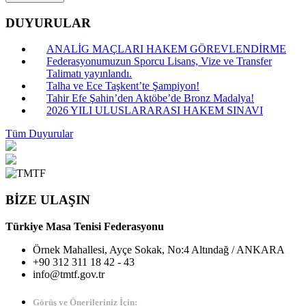
DUYURULAR
ANALİG MAÇLARI HAKEM GÖREVLENDİRME
Federasyonumuzun Sporcu Lisans, Vize ve Transfer
Talimatı yayınlandı.
Talha ve Ece Taşkent’te Şampiyon!
Tahir Efe Şahin’den Aktöbe’de Bronz Madalya!
2026 YILI ULUSLARARASI HAKEM SINAVI
Tüm Duyurular
BİZE ULAŞIN
Türkiye Masa Tenisi Federasyonu
Örnek Mahallesi, Ayçe Sokak, No:4 Altındağ / ANKARA
+90 312 311 18 42 - 43
info@tmtf.gov.tr
Görüş ve Önerileriniz İçin: