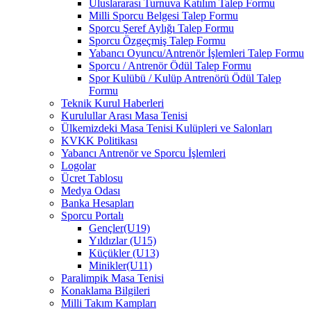
Uluslararası Turnuva Katılım Talep Formu
Milli Sporcu Belgesi Talep Formu
Sporcu Şeref Aylığı Talep Formu
Sporcu Özgeçmiş Talep Formu
Yabancı Oyuncu/Antrenör İşlemleri Talep Formu
Sporcu / Antrenör Ödül Talep Formu
Spor Kulübü / Kulüp Antrenörü Ödül Talep
Formu
Teknik Kurul Haberleri
Kurulullar Arası Masa Tenisi
Ülkemizdeki Masa Tenisi Kulüpleri ve Salonları
KVKK Politikası
Yabancı Antrenör ve Sporcu İşlemleri
Logolar
Ücret Tablosu
Medya Odası
Banka Hesapları
Sporcu Portalı
Gençler(U19)
Yıldızlar (U15)
Küçükler (U13)
Minikler(U11)
Paralimpik Masa Tenisi
Konaklama Bilgileri
Milli Takım Kampları