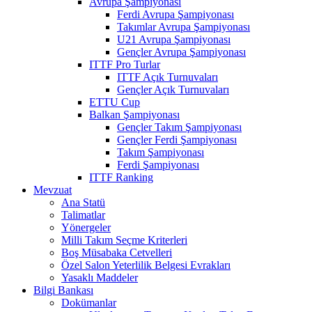
Avrupa Şampiyonası
Ferdi Avrupa Şampiyonası
Takımlar Avrupa Şampiyonası
U21 Avrupa Şampiyonası
Gençler Avrupa Şampiyonası
ITTF Pro Turlar
ITTF Açık Turnuvaları
Gençler Açık Turnuvaları
ETTU Cup
Balkan Şampiyonası
Gençler Takım Şampiyonası
Gençler Ferdi Şampiyonası
Takım Şampiyonası
Ferdi Şampiyonası
ITTF Ranking
Mevzuat
Ana Statü
Talimatlar
Yönergeler
Milli Takım Seçme Kriterleri
Boş Müsabaka Cetvelleri
Özel Salon Yeterlilik Belgesi Evrakları
Yasaklı Maddeler
Bilgi Bankası
Dokümanlar