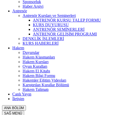
Sponsorluk
Haber Arşivi
Antrenör
Antrenör Kursları ve Seminerleri
ANTRENÖR KURSU TALEP FORMU
KURS DUYURUSU
ANTRENÖR SEMİNERLERİ
ANTRENÖR GELİŞİM PROGRAMI
DENKLİK İŞLEMLERİ
KURS HABERLERİ
Hakem
Duyurular
Hakem Klasmanları
Hakem Kursları
Oyun Kuralları
Hakem El Kitabı
Hakem Bilgi Formu
Hakemler Eğitim Videoları
Karıştırılan Kurallar Bölümü
Hakem Talimatı
Canlı Yayın
İletişim
ANA BÖLÜM
SAĞ MENÜ