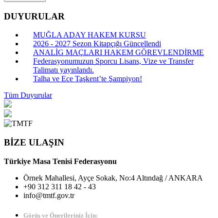
DUYURULAR
MUĞLA ADAY HAKEM KURSU
2026 - 2027 Sezon Kitapçığı Güncellendi
ANALİG MAÇLARI HAKEM GÖREVLENDİRME
Federasyonumuzun Sporcu Lisans, Vize ve Transfer
Talimatı yayınlandı.
Talha ve Ece Taşkent’te Şampiyon!
Tüm Duyurular
BİZE ULAŞIN
Türkiye Masa Tenisi Federasyonu
Örnek Mahallesi, Ayçe Sokak, No:4 Altındağ / ANKARA
+90 312 311 18 42 - 43
info@tmtf.gov.tr
Görüş ve Önerileriniz İçin: