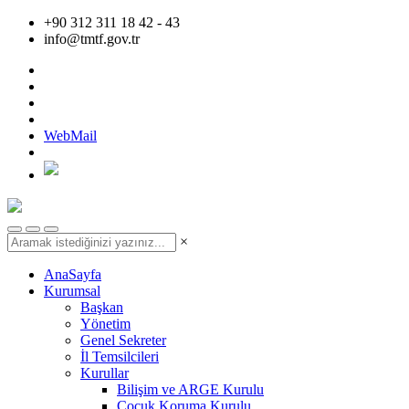
+90 312 311 18 42 - 43
info@tmtf.gov.tr
WebMail
×
AnaSayfa
Kurumsal
Başkan
Yönetim
Genel Sekreter
İl Temsilcileri
Kurullar
Bilişim ve ARGE Kurulu
Çocuk Koruma Kurulu