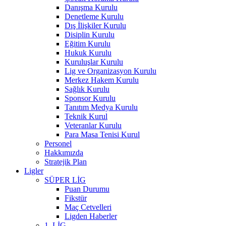
Danışma Kurulu
Denetleme Kurulu
Dış İlişkiler Kurulu
Disiplin Kurulu
Eğitim Kurulu
Hukuk Kurulu
Kuruluşlar Kurulu
Lig ve Organizasyon Kurulu
Merkez Hakem Kurulu
Sağlık Kurulu
Sponsor Kurulu
Tanıtım Medya Kurulu
Teknik Kurul
Veteranlar Kurulu
Para Masa Tenisi Kurul
Personel
Hakkımızda
Stratejik Plan
Ligler
SÜPER LİG
Puan Durumu
Fikstür
Maç Cetvelleri
Ligden Haberler
1. LİG