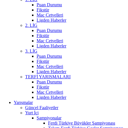
Puan Durumu
Fikstür
Maç Cetvelleri
Ligden Haberler
2. LİG
Puan Durumu
Fikstür
Maç Cetvelleri
Ligden Haberler
3. LİG
Puan Durumu
Fikstür
Maç Cetvelleri
Ligden Haberler
TERFİ YARIŞMALARI
Puan Durumu
Fikstür
Maç Cetvelleri
Ligden Haberler
Yarışmalar
Güncel Faaliyetler
Yurt İçi
Şampiyonalar
Ferdi Türkiye Büyükler Şampiyonası