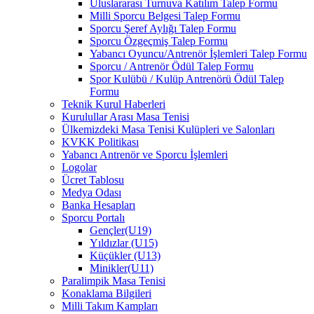
Uluslararası Turnuva Katılım Talep Formu
Milli Sporcu Belgesi Talep Formu
Sporcu Şeref Aylığı Talep Formu
Sporcu Özgeçmiş Talep Formu
Yabancı Oyuncu/Antrenör İşlemleri Talep Formu
Sporcu / Antrenör Ödül Talep Formu
Spor Kulübü / Kulüp Antrenörü Ödül Talep
Formu
Teknik Kurul Haberleri
Kurulullar Arası Masa Tenisi
Ülkemizdeki Masa Tenisi Kulüpleri ve Salonları
KVKK Politikası
Yabancı Antrenör ve Sporcu İşlemleri
Logolar
Ücret Tablosu
Medya Odası
Banka Hesapları
Sporcu Portalı
Gençler(U19)
Yıldızlar (U15)
Küçükler (U13)
Minikler(U11)
Paralimpik Masa Tenisi
Konaklama Bilgileri
Milli Takım Kampları