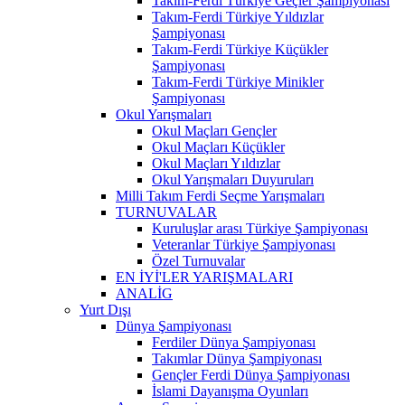
Takım-Ferdi Türkiye Geçler Şampiyonası
Takım-Ferdi Türkiye Yıldızlar
Şampiyonası
Takım-Ferdi Türkiye Küçükler
Şampiyonası
Takım-Ferdi Türkiye Minikler
Şampiyonası
Okul Yarışmaları
Okul Maçları Gençler
Okul Maçları Küçükler
Okul Maçları Yıldızlar
Okul Yarışmaları Duyuruları
Milli Takım Ferdi Seçme Yarışmaları
TURNUVALAR
Kuruluşlar arası Türkiye Şampiyonası
Veteranlar Türkiye Şampiyonası
Özel Turnuvalar
EN İYİ'LER YARIŞMALARI
ANALİG
Yurt Dışı
Dünya Şampiyonası
Ferdiler Dünya Şampiyonası
Takımlar Dünya Şampiyonası
Gençler Ferdi Dünya Şampiyonası
İslami Dayanışma Oyunları