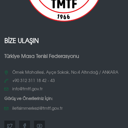
BİZE ULAŞIN
Türkiye Masa Tenisi Federasyonu
Örnek Mahallesi, Ayçe Sokak, No:4 Altındağ / ANKARA
+90 312 311 18 42 - 43
info@tmtf.gov.tr
Görüş ve Önerileriniz İçin:
iletisimmerkezi@tmtf.gov.tr