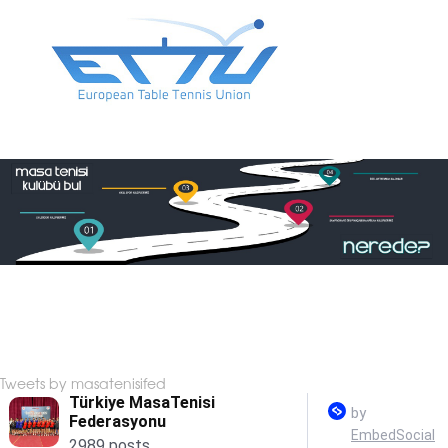
Tweets by masatenisifed