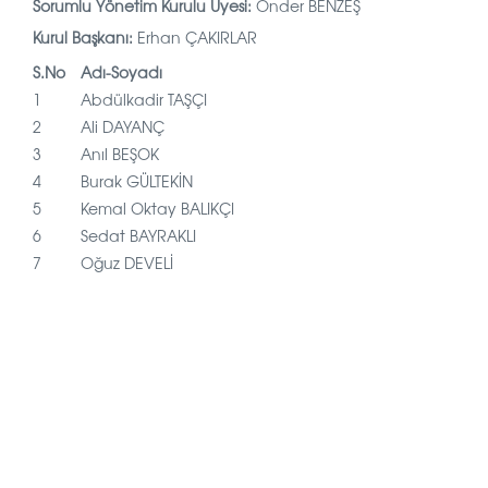
Sorumlu Yönetim Kurulu Üyesi:
Önder BENZEŞ
Kurul Başkanı:
Erhan ÇAKIRLAR
S.No
Adı-Soyadı
1
Abdülkadir TAŞÇI
2
Ali DAYANÇ
3
Anıl BEŞOK
4
Burak GÜLTEKİN
5
Kemal Oktay BALIKÇI
6
Sedat BAYRAKLI
7
Oğuz DEVELİ