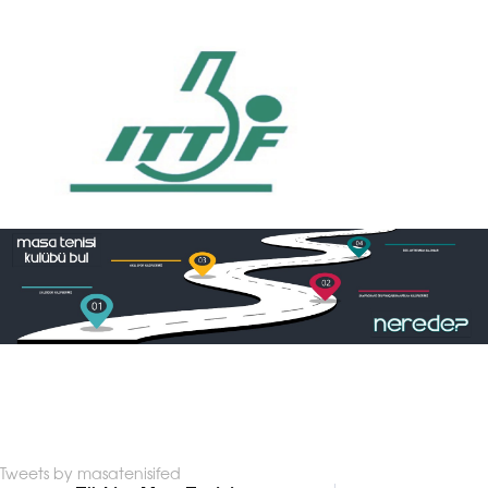
Tweets by masatenisifed