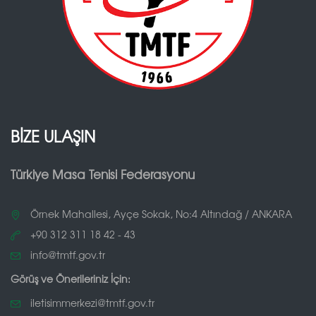
BİZE ULAŞIN
Türkiye Masa Tenisi Federasyonu
Örnek Mahallesi, Ayçe Sokak, No:4 Altındağ / ANKARA
+90 312 311 18 42 - 43
info@tmtf.gov.tr
Görüş ve Önerileriniz İçin:
iletisimmerkezi@tmtf.gov.tr