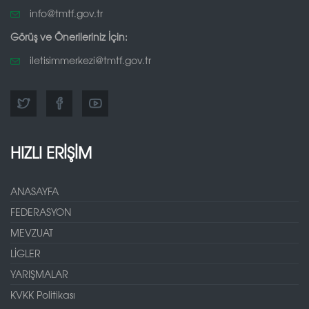
info@tmtf.gov.tr
Görüş ve Önerileriniz İçin:
iletisimmerkezi@tmtf.gov.tr
HIZLI ERİŞİM
ANASAYFA
FEDERASYON
MEVZUAT
LİGLER
YARIŞMALAR
KVKK Politikası