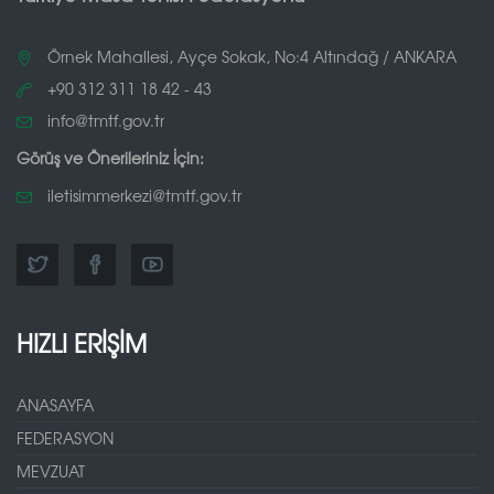
Örnek Mahallesi, Ayçe Sokak, No:4 Altındağ / ANKARA
+90 312 311 18 42 - 43
info@tmtf.gov.tr
Görüş ve Önerileriniz İçin:
iletisimmerkezi@tmtf.gov.tr
HIZLI ERİŞİM
ANASAYFA
FEDERASYON
MEVZUAT