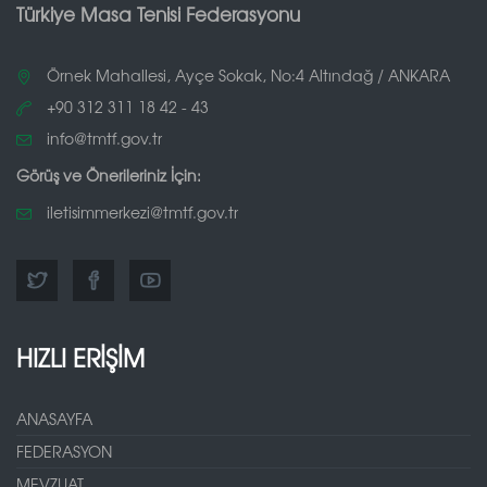
Türkiye Masa Tenisi Federasyonu
Örnek Mahallesi, Ayçe Sokak, No:4 Altındağ / ANKARA
+90 312 311 18 42 - 43
info@tmtf.gov.tr
Görüş ve Önerileriniz İçin:
iletisimmerkezi@tmtf.gov.tr
HIZLI ERİŞİM
ANASAYFA
FEDERASYON
MEVZUAT