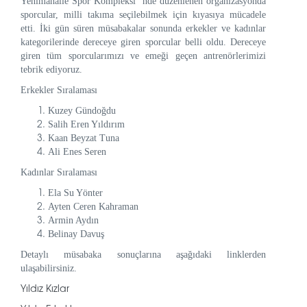
Yenimahalle Spor Kompleksi’ nde düzenlenen organizasyonda
sporcular, milli takıma seçilebilmek için kıyasıya mücadele
etti. İki gün süren müsabakalar sonunda erkekler ve kadınlar
kategorilerinde dereceye giren sporcular belli oldu. Dereceye
giren tüm sporcularımızı ve emeği geçen antrenörlerimizi
tebrik ediyoruz.
Erkekler Sıralaması
Kuzey Gündoğdu
Salih Eren Yıldırım
Kaan Beyzat Tuna
Ali Enes Seren
Kadınlar Sıralaması
Ela Su Yönter
Ayten Ceren Kahraman
Armin Aydın
Belinay Davuş
Detaylı müsabaka sonuçlarına aşağıdaki linklerden
ulaşabilirsiniz.
Yıldız Kızlar