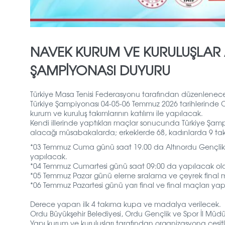
NAVEK KURUM VE KURULUŞLAR A
ŞAMPIYONASI DUYURU
Türkiye Masa Tenisi Federasyonu tarafından düzenlenece
Türkiye Şampiyonası 04-05-06 Temmuz 2026 tarihlerinde
kurum ve kuruluş takımlarının katılımı ile yapılacak.
Kendi illerinde yaptıkları maçlar sonucunda Türkiye Şam
alacağı müsabakalarda; erkeklerde 68, kadınlarda 9 t
*03 Temmuz Cuma günü saat 19.00 da Altınordu Gençlik v
yapılacak.
*04 Temmuz Cumartesi günü saat 09:00 da yapılacak olan
*05 Temmuz Pazar günü eleme sıralama ve çeyrek final m
*06 Temmuz Pazartesi günü yarı final ve final maçları yap
Derece yapan ilk 4 takıma kupa ve madalya verilecek.
Ordu Büyükşehir Belediyesi, Ordu Gençlik ve Spor İl Müdü
Yapı kurum ve kuruluşları tarafından organizasyona çeşit