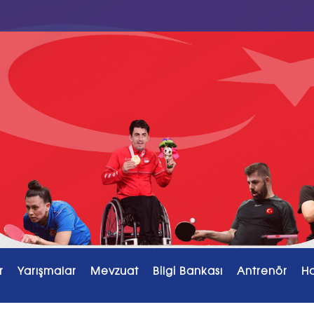
r
Yarışmalar
Mevzuat
Bilgi Bankası
Antrenör
H