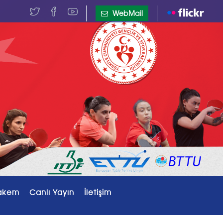
WebMail
akem
Canlı Yayın
İletişim