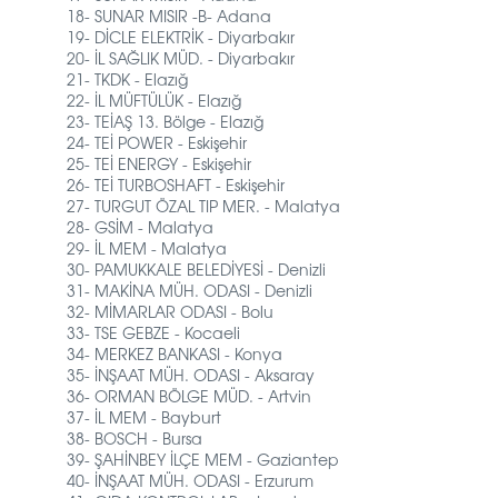
18- SUNAR MISIR -B- Adana
19- DİCLE ELEKTRİK - Diyarbakır
20- İL SAĞLIK MÜD. - Diyarbakır
21- TKDK - Elazığ
22- İL MÜFTÜLÜK - Elazığ
23- TEİAŞ 13. Bölge - Elazığ
24- TEİ POWER - Eskişehir
25- TEİ ENERGY - Eskişehir
26- TEİ TURBOSHAFT - Eskişehir
27- TURGUT ÖZAL TIP MER. - Malatya
28- GSİM - Malatya
29- İL MEM - Malatya
30- PAMUKKALE BELEDİYESİ - Denizli
31- MAKİNA MÜH. ODASI - Denizli
32- MİMARLAR ODASI - Bolu
33- TSE GEBZE - Kocaeli
34- MERKEZ BANKASI - Konya
35- İNŞAAT MÜH. ODASI - Aksaray
36- ORMAN BÖLGE MÜD. - Artvin
37- İL MEM - Bayburt
38- BOSCH - Bursa
39- ŞAHİNBEY İLÇE MEM - Gaziantep
40- İNŞAAT MÜH. ODASI - Erzurum