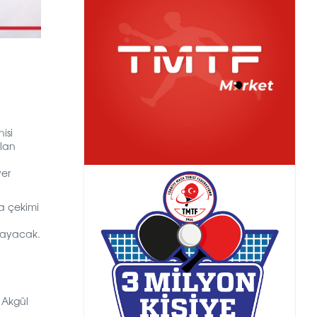
isi
olan
yer
a çekimi
layacak.
 Akgül