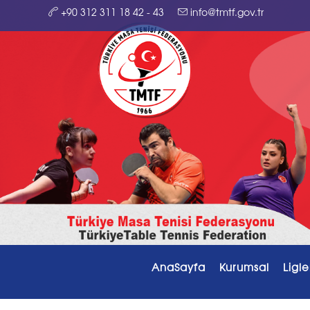
+90 312 311 18 42 - 43
info@tmtf.gov.tr
AnaSayfa
Kurumsal
Ligle