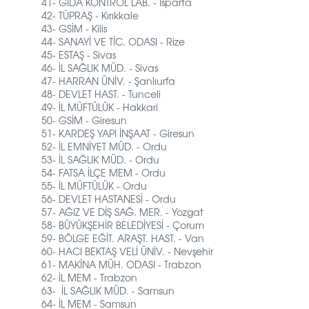
41- GIDA KONTROL LAB. - Isparta
42- TÜPRAŞ - Kırıkkale
43- GSİM - Kilis
44- SANAYİ VE TİC. ODASI - Rize
45- ESTAŞ - Sivas
46- İL SAĞLIK MÜD. - Sivas
47- HARRAN ÜNİV. - Şanlıurfa
48- DEVLET HAST. - Tunceli
49- İL MÜFTÜLÜK - Hakkari
50- GSİM - Giresun
51- KARDEŞ YAPI İNŞAAT - Giresun
52- İL EMNİYET MÜD. - Ordu
53- İL SAĞLIK MÜD. - Ordu
54- FATSA İLÇE MEM - Ordu
55- İL MÜFTÜLÜK - Ordu
56- DEVLET HASTANESİ - Ordu
57- AĞIZ VE DİŞ SAĞ. MER. - Yozgat
58- BÜYÜKŞEHİR BELEDİYESİ - Çorum
59- BÖLGE EĞİT. ARAŞT. HAST. - Van
60- HACI BEKTAŞ VELİ ÜNİV. - Nevşehir
61- MAKİNA MÜH. ODASI - Trabzon
62- İL MEM - Trabzon
63- İL SAĞLIK MÜD. - Samsun
64- İL MEM - Samsun