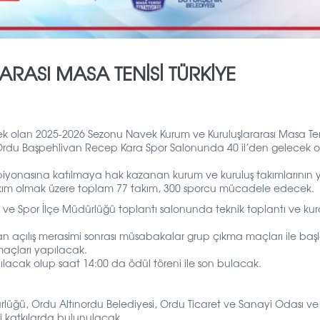
RASI MASA TENISI TÜRKIYE
k olan 2025-2026 Sezonu Navek Kurum ve Kuruluşlararası Masa Ten
 Ordu Başpehlivan Recep Kara Spor Salonunda 40 il’den gelecek 
piyonasına katılmaya hak kazanan kurum ve kuruluş takımlarının 
akım olmak üzere toplam 77 takım, 300 sporcu mücadele edecek.
e Spor İlçe Müdürlüğü toplantı salonunda teknik toplantı ve kur
 açılış merasimi sonrası müsabakalar grup çıkma maçları ile baş
açları yapılacak.
ılacak olup saat 14:00 da ödül töreni ile son bulacak.
rlüğü, Ordu Altınordu Belediyesi, Ordu Ticaret ve Sanayi Odası ve
li katkılarda bulunulacak.