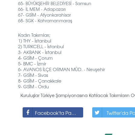
65- BÜYÜKŞEHİR BELEDİYESİ - Samsun
66- İL MEM - Adapazarı
67- GSİM - Afyonkarahisar
68- SGK - Kahramanmaraş
Kadın Takımları;
1) THY - İstanbul
2) TURKCELL - İstanbul
3- AKBANK - İstanbul
4- GSİM - Çorum
5- BMC - İzmir
6- AVANOS İLÇE ORMAN MÜD. - Nevşehir
7- GSİM - Sivas
8- GSİM - Çanakkale
9- GSİM - Ordu
Kuruluşlar Türkiye Şampiyonasına Katılacak Takımların Oy
Facebook'ta Paylaş
Twitter'da P