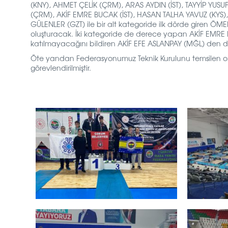
(KNY),
AHMET ÇELİK (ÇRM),
ARAS AYDIN (İST),
TAYYİP YUSU
(ÇRM),
AKİF EMRE BUCAK (İST),
HASAN TALHA YAVUZ (KYS)
GÜLENLER (GZT) ile bir alt kategoride ilk dörde giren
ÖMER
oluşturacak.
İki kategoride de derece yapan
AKİF EMRE 
katılmayacağını bildiren AKİF EFE ASLANPAY (MĞL) den 
Öte yandan Federasyonumuz Teknik Kurulunu temsilen 
görevlendirilmiştir.