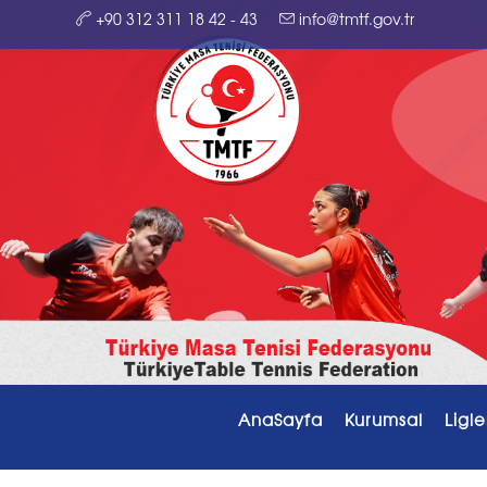
+90 312 311 18 42 - 43
info@tmtf.gov.tr
AnaSayfa
Kurumsal
Ligle