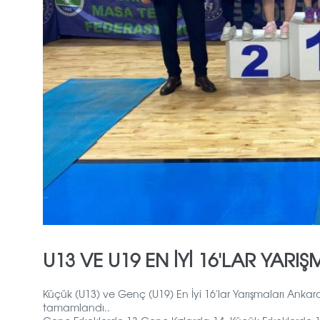
U13 VE U19 EN İYI 16'LAR YAR
Küçük (U13) ve Genç (U19) En İyi 16'lar Yarışmaları Ank
tamamlandı..