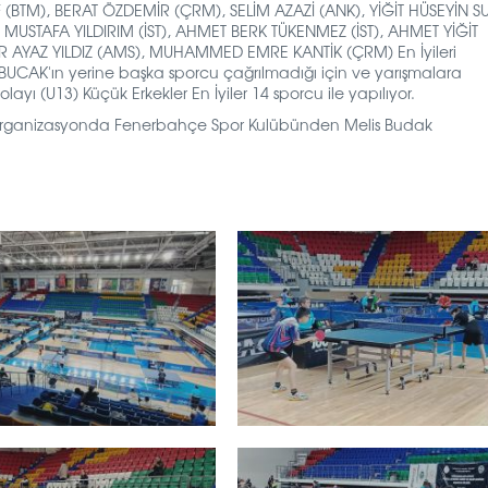
F (BTM),
BERAT ÖZDEMİR (ÇRM),
SELİM AZAZİ (ANK),
YİĞİT HÜSEYİN S
,
MUSTAFA YILDIRIM (İST),
AHMET BERK TÜKENMEZ (İST),
AHMET YİĞİT
 AYAZ YILDIZ (AMS), MUHAMMED EMRE KANTİK (ÇRM) En İyileri
BUCAK'ın yerine başka sporcu çağrılmadığı için ve yarışmalara
dolayı
(U13) Küçük
Erkekler En İyiler 14 sporcu ile yapılıyor.
organizasyonda Fenerbahçe Spor Kulübünden Melis Budak