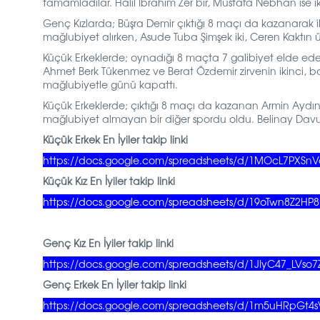
tamamladılar. Halil İbrahim Zer bir, Mustafa Nebhan ise 
Genç Kızlarda; Büşra Demir çıktığı 8 maçı da kazanarak
mağlubiyet alırken, Asude Tuba Şimşek iki, Ceren Kaktın üç 
Küçük Erkeklerde; oynadığı 8 maçta 7 galibiyet elde ede
Ahmet Berk Tükenmez ve Berat Özdemir zirvenin ikinci, bas
mağlubiyetle günü kapattı.
Küçük Erkeklerde; çıktığı 8 maçı da kazanan Armin Aydın il
mağlubiyet almayan bir diğer spordu oldu. Belinay Davuş, Du
Küçük Erkek En İyiler takip linki
https://docs.google.com/spreadsheets/d/1MOcL7PXSnVa
Küçük Kız En İyiler takip linki
https://docs.google.com/spreadsheets/d/19oTwn8Z2HP
Genç Kız En İyiler takip linki
https://docs.google.com/spreadsheets/d/1JIyC47_LVso7
Genç Erkek En İyiler takip linki
https://docs.google.com/spreadsheets/d/1m5uHRpGt4