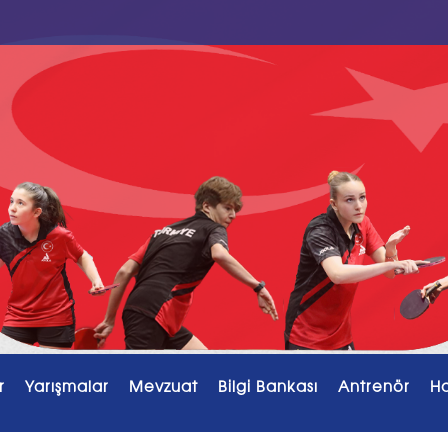
r
Yarışmalar
Mevzuat
Bilgi Bankası
Antrenör
H