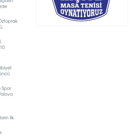
açların
erde
 Öztoprak
ü,
i.
 10
ibiyet
düncü
e Spor
Yalova
rın ilk
e