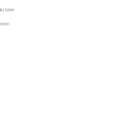
u birer
 alan