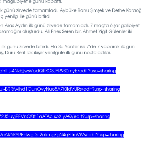
iki mağlubiyetle günü kapattı.
 ilk günü zirvede tamamladı. Aybüke Banu Şimşek ve Defne Karaoğl
yenilgi ile günü bitirdi.
n Aras Aydın ilk günü zirvede tamamladı. 7 maçta 6'şar galibiyet
amağını oluşturdu. Ali Enes Seren bir, Ahmet Yiğit Gülenler iki
k günü zirvede bitirdi. Ela Su Yönter ise 7'de 7 yaparak ilk gün
ru Beril Tok ikişer yenilgi ile ilk günü noktaladılar.
hlI_j-4Nk6jjwsVpdQtlKOSJYR9S0myE/edit?usp=sharing
8ui-BRRfwihd1OUnOvyNuo5A7t0IdVURs/edit?usp=sharing
Z2J5IuyjEEVnCf0ti1aATAc-spXiyAQ/edit?usp=sharing
sVeAR5KYREdwgDp2akmgZgN4qFltreViVs/edit?usp=sharing