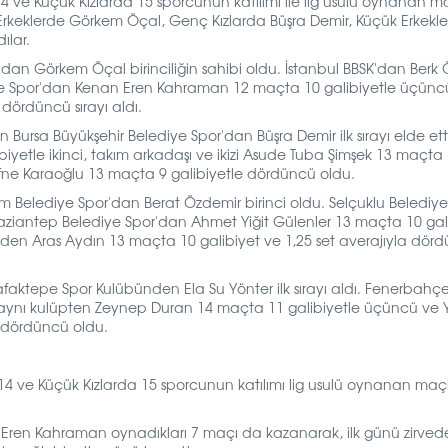
 ve Küçük Kızlarda 15 sporcunun katılımı ile lig usulü oynanan m
Erkeklerde Görkem Öçal, Genç Kızlarda Büşra Demir, Küçük Erkekl
ılar.
dan Görkem Öçal birinciliğin sahibi oldu. İstanbul BBSK'dan Berk
diye Spor'dan Kenan Eren Kahraman 12 maçta 10 galibiyetle üçünc
dördüncü sırayı aldı.
ursa Büyükşehir Belediye Spor'dan Büşra Demir ilk sırayı elde ett
yetle ikinci, takım arkadaşı ve ikizi Asude Tuba Şimşek 13 maçta
ne Karaoğlu 13 maçta 9 galibiyetle dördüncü oldu.
m Belediye Spor'dan Berat Özdemir birinci oldu. Selçuklu Belediye
 Gaziantep Belediye Spor'dan Ahmet Yiğit Gülenler 13 maçta 10 gal
den Aras Aydın 13 maçta 10 galibiyet ve 1,25 set averajıyla dör
aktepe Spor Kulübünden Ela Su Yönter ilk sırayı aldı. Fenerbahç
, aynı kulüpten Zeynep Duran 14 maçta 11 galibiyetle üçüncü ve 
le dördüncü oldu.
4 ve Küçük Kızlarda 15 sporcunun katılımı lig usulü oynanan maçla
Eren Kahraman oynadıkları 7 maçı da kazanarak, ilk günü zirved