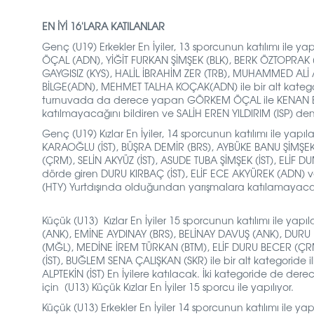
EN İYİ 16'LARA KATILANLAR
Genç (U19) Erkekler En İyiler, 13 sporcunun katılımı ile y
ÖÇAL (ADN),
YİĞİT FURKAN ŞİMŞEK (BLK),
BERK ÖZTOPRAK (
GAYGISIZ (KYS),
HALİL İBRAHİM ZER (TRB),
MUHAMMED ALİ AT
BİLGE(ADN),
MEHMET TALHA KOÇAK(ADN)
ile bir alt kate
turnuvada da derece yapan
GÖRKEM ÖÇAL ile
KENAN E
katılmayacağını bildiren ve SALİH EREN YILDIRIM (ISP) den
Genç (U19) Kızlar En İyiler, 14 sporcunun katılımı ile yap
KARAOĞLU (İST),
BÜŞRA DEMİR (BRS),
AYBÜKE BANU ŞİMŞEK 
(ÇRM),
SELİN AKYÜZ (İST),
ASUDE TUBA ŞİMŞEK (İST),
ELİF D
dörde giren
DURU KIRBAÇ (İST),
ELİF ECE AKYÜREK (ADN) 
(HTY) Yurtdışında olduğundan yarışmalara katılamayacağın
Küçük (U13) Kızlar En İyiler 15 sporcunun katılımı ile yap
(ANK),
EMİNE AYDINAY (BRS),
BELİNAY DAVUŞ (ANK),
DURU 
(MĞL),
MEDİNE İREM TÜRKAN (BTM),
ELİF DURU BECER (Ç
(İST),
BUĞLEM SENA ÇALIŞKAN (SKR) ile bir alt kategoride i
ALPTEKİN (İST) En İyilere katılacak. İki kategoride de de
için (U13) Küçük
Kızlar En İyiler 15 sporcu ile
yapılıyor.
Küçük (U13) Erkekler En İyiler 14 sporcunun
katılımı ile y