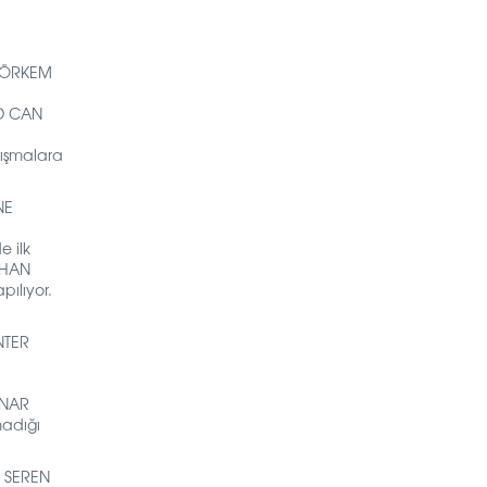
ÖRKEM
 CAN
ışmalara
NE
e ilk
BHAN
pılıyor.
ÖNTER
 NAR
madığı
S SEREN