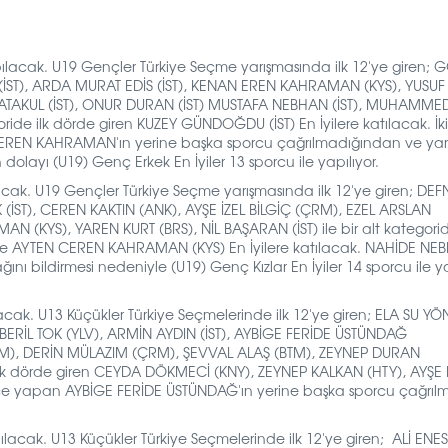
apılacak. U19 Gençler Türkiye Seçme yarışmasında ilk 12'ye giren;
G
İST),
ARDA MURAT EDİS (İST),
KENAN EREN KAHRAMAN (KYS),
YUSUF
AKUL (İST),
ONUR DURAN (İST)
MUSTAFA NEBHAN (İST),
MUHAMMED
goride ilk dörde giren KUZEY GÜNDOĞDU (İST) En İyilere katılacak. İki
REN KAHRAMAN'ın yerine başka sporcu çağrılmadığından ve yar
 dolayı (
U19) Genç Erkek En İyiler
13 sporcu ile
yapılıyor.
ılacak. U19 Gençler Türkiye Seçme yarışmasında ilk 12'ye giren
; DEF
(İST),
CEREN KAKTIN (ANK),
AYŞE İZEL BİLGİÇ (ÇRM),
EZEL ARSLAN
UMAN (KYS),
YAREN KURT (BRS),
NİL BAŞARAN (İST) ile
bir alt kategorid
ve
AYTEN CEREN KAHRAMAN (KYS)
En İyilere katılacak. NAHİDE NE
ı bildirmesi nedeniyle (U19) Genç Kızlar En İyiler
14 sporcu ile
ya
ılacak. U13 Küçükler Türkiye Seçmelerinde ilk 12'ye giren; ELA SU Y
BERİL TOK (YLV),
ARMİN AYDIN (İST),
AYBİGE FERİDE ÜSTÜNDAĞ
RM),
DERİN MÜLAZIM (ÇRM),
ŞEVVAL ALAŞ (BTM),
ZEYNEP DURAN
lk dörde giren
CEYDA DÖKMECİ (KNY), ZEYNEP KALKAN (HTY), AYŞE
rece yapan
AYBİGE FERİDE ÜSTÜNDAĞ'ın yerine başka sporcu çağrıl
apılacak. U13 Küçükler Türkiye Seçmelerinde ilk 12'ye giren;
ALİ ENE