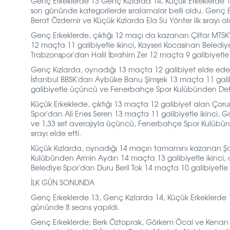
Genç Erkeklerde 13 Genç Kızlarda 14, Küçük Erkeklerde 14
son gününde kategorilerde sıralamalar belli oldu. Genç 
Berat Özdemir ve Küçük Kızlarda Ela Su Yönter ilk sırayı ald
Genç Erkeklerde, çıktığı 12 maçı da kazanan Çiltar MTSK'
12 maçta 11 galibiyetle ikinci, Kayseri Kocasinan Bele
Trabzonspor'dan Halil İbrahim Zer 12 maçta 9 galibiyetle 
Genç Kızlarda, oynadığı 13 maçta 12 galibiyet elde eden B
İstanbul BBSK'dan Aybüke Banu Şimşek 13 maçta 11 galibi
galibiyetle üçüncü ve Fenerbahçe Spor Kulübünden Def
Küçük Erkeklede, çıktığı 13 maçta 12 galibiyet alan Çoru
Spor'dan Ali Enes Seren 13 maçta 11 galibiyetle ikinci,
ve 1,33 set averajıyla üçüncü, Fenerbahçe Spor Kulübün
sırayı elde etti.
Küçük Kızlarda, oynadığı 14 maçın tamamını kazanan Şaf
Kulübünden Armin Aydın 14 maçta 13 galibiyetle ikinci
Belediye Spor'dan Duru Beril Tok 14 maçta 10 galibiyet
İLK GÜN SONUNDA
Genç Erkeklerde 13, Genç Kızlarda 14, Küçük Erkeklerde 1
gününde 8 seans yapıldı.
Genç Erkeklerde; Berk Öztoprak, Görkem Öcal ve Kenan 