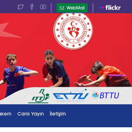
WebMail
akem
Canlı Yayın
İletişim