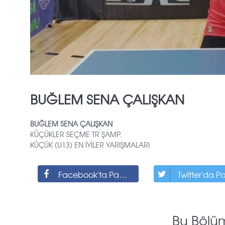
BUĞLEM SENA ÇALIŞKAN
BUĞLEM SENA ÇALIŞKAN
KÜÇÜKLER SEÇME TR ŞAMP.
KÜÇÜK (U13) EN İYİLER YARIŞMALARI
Facebook'ta Paylaş
Twitter'da P
Bu Bölü