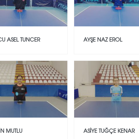
CU ASEL TUNCER
AYŞE NAZ EROL
İN MUTLU
ASİYE TUĞÇE KENAR