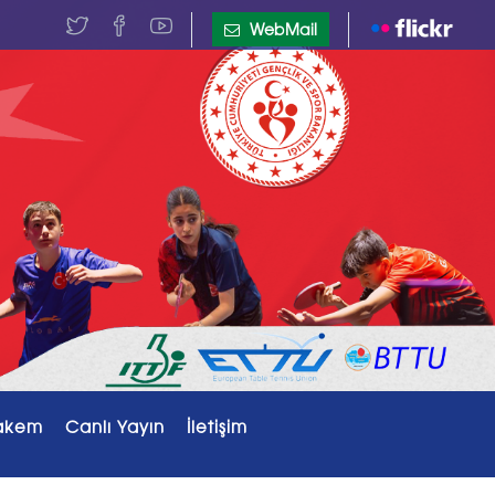
WebMail
akem
Canlı Yayın
İletişim