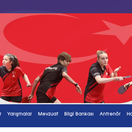
r
Yarışmalar
Mevzuat
Bilgi Bankası
Antrenör
H