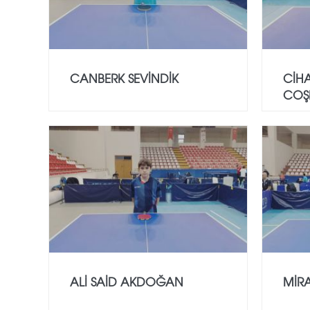
CANBERK SEVİNDİK
CİH
COŞ
ALİ SAİD AKDOĞAN
MİR