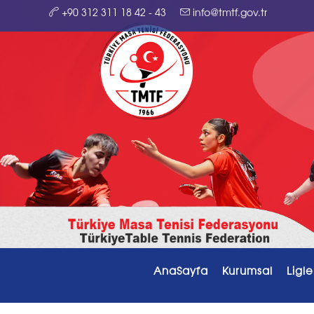
+90 312 311 18 42 - 43
info@tmtf.gov.tr
AnaSayfa
Kurumsal
Ligle