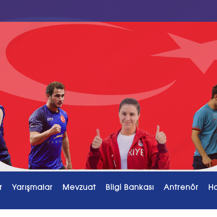
r
Yarışmalar
Mevzuat
Bilgi Bankası
Antrenör
H