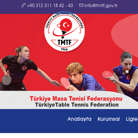
+90 312 311 18 42 - 43
info@tmtf.gov.tr
AnaSayfa
Kurumsal
Ligle