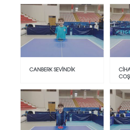
CANBERK SEVİNDİK
CİH
COŞ