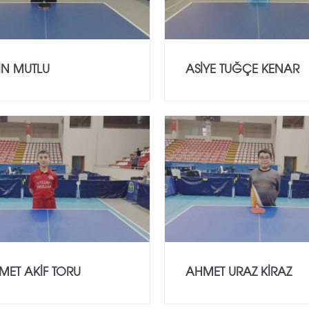
İN MUTLU
ASİYE TUĞÇE KENAR
ET AKİF TORU
AHMET URAZ KİRAZ