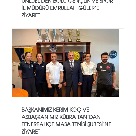
ÜNLÜEL’DEN BOLU GENÇLIK VE SPOR
İL MÜDÜRÜ EMRULLAH GÜLER’E
ZIYARET
BAŞKANIMIZ KERIM KOÇ VE
ASBAŞKANIMIZ KÜBRA TAN’DAN
FENERBAHÇE MASA TENISI ŞUBESI’NE
ZIYARET