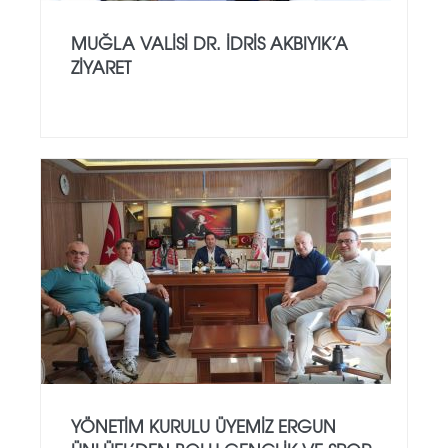
MUĞLA VALISI DR. İDRIS AKBIYIK’A
ZIYARET
YÖNETIM KURULU ÜYEMIZ ERGUN