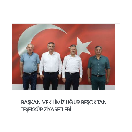
BAŞKAN VEKILIMIZ UĞUR BEŞOK'TAN
TEŞEKKÜR ZIYARETLERI