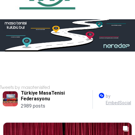
Tweets by masatenisifed