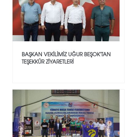
BAŞKAN VEKILIMIZ UĞUR BEŞOK'TAN
TEŞEKKÜR ZIYARETLERI