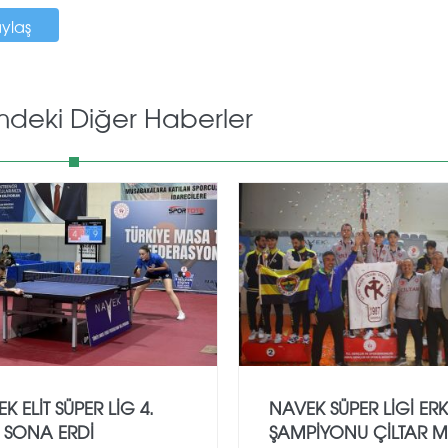
aylaş
mdeki Diğer Haberler
K ELIT SÜPER LIG 4.
NAVEK SÜPER LİGİ ER
 SONA ERDI
ŞAMPİYONU ÇİLTAR M