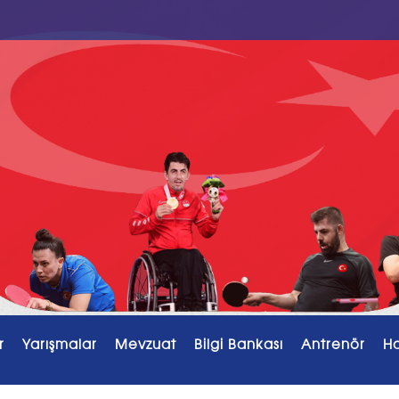
r
Yarışmalar
Mevzuat
Bilgi Bankası
Antrenör
H