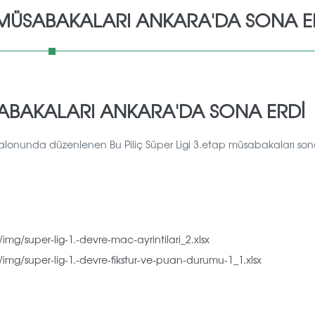
AP MÜSABAKALARI ANKARA'DA SONA E
MÜSABAKALARI ANKARA'DA SONA ERDİ
salonunda düzenlenen Bu Piliç Süper Ligi 3.etap müsabakaları son
mg/super-lig-1.-devre-mac-ayrintilari_2.xlsx
img/super-lig-1.-devre-fikstur-ve-puan-durumu-1_1.xlsx