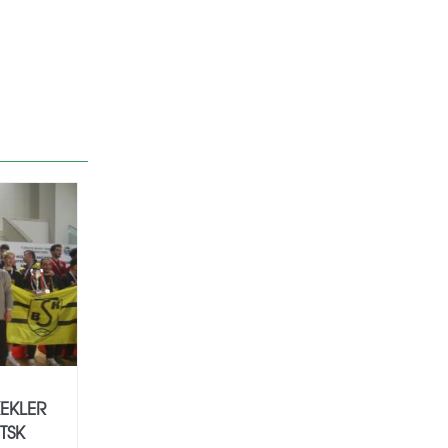
KEKLER
TSK