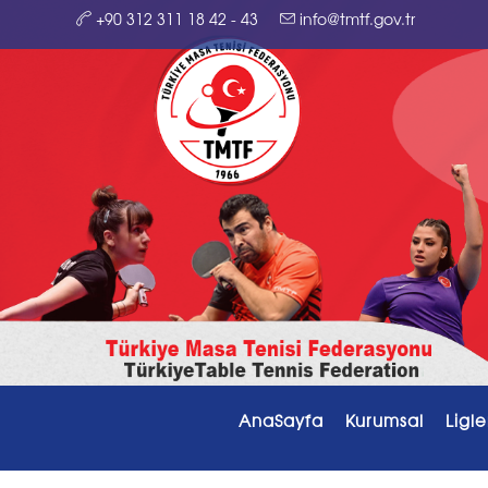
+90 312 311 18 42 - 43
info@tmtf.gov.tr
AnaSayfa
Kurumsal
Ligle