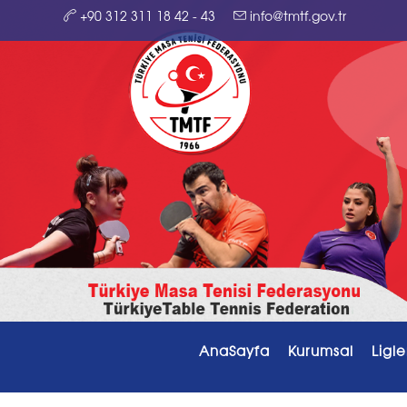
+90 312 311 18 42 - 43
info@tmtf.gov.tr
AnaSayfa
Kurumsal
Ligle