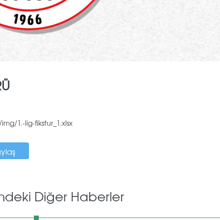
RÜ
g/1.-lig-fikstur_1.xlsx
aylaş
mdeki Diğer Haberler