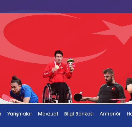
r
Yarışmalar
Mevzuat
Bilgi Bankası
Antrenör
H