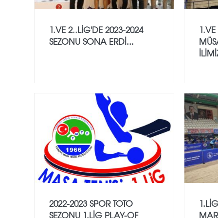
1.VE 2..LİG'DE 2023-2024
1.VE
SEZONU SONA ERDİ...
MÜSA
İLİM
2022-2023 SPOR TOTO
1.Lİ
SEZONU 1.LİG PLAY-OF
MAR