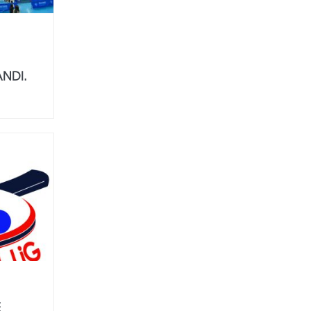
NDI.
E