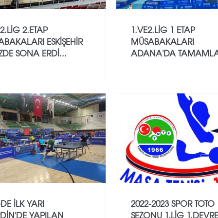
 2.LİG 2.ETAP
1.VE2.LİG 1 ETAP
BAKALARI ESKİŞEHİR
MÜSABAKALARI
İZDE SONA ERDİ...
ADANA'DA TAMAMLA
GDE İLK YARI
2022-2023 SPOR TOTO
DİN'DE YAPILAN
SEZONU 1.LİG 1.DEVR