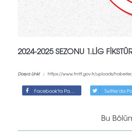
2024-2025 SEZONU 1.LİG FİKSTÜ
Dosya Linki :
https://www.tmtf.gov.tr/uploads/haberler/im
Facebook'ta Paylaş
Twitter'da P
Bu Bölü