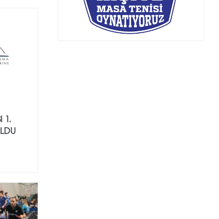
 1.
OLDU