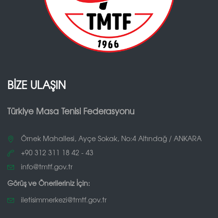
BİZE ULAŞIN
Türkiye Masa Tenisi Federasyonu
Örnek Mahallesi, Ayçe Sokak, No:4 Altındağ / ANKARA
+90 312 311 18 42 - 43
info@tmtf.gov.tr
Görüş ve Önerileriniz İçin:
iletisimmerkezi@tmtf.gov.tr