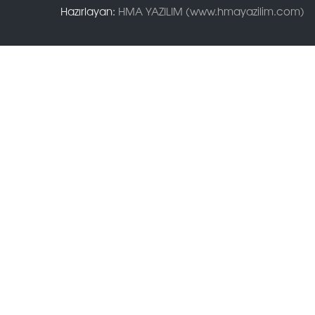
Hazırlayan:
HMA YAZILIM (www.hmayazilim.com)