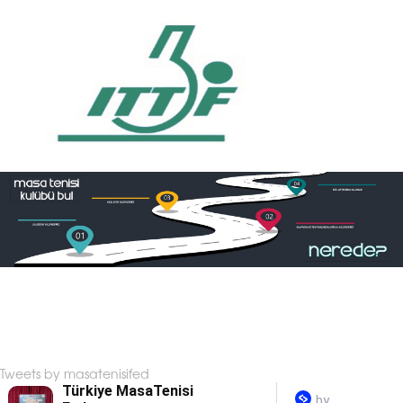
Tweets by masatenisifed