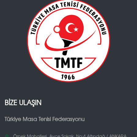
BİZE ULAŞIN
Türkiye Masa Tenisi Federasyonu
Örnek Mahallesi, Ayçe Sokak, No:4 Altındağ / ANKARA