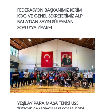
FEDERASYON BAŞKANIMIZ KERIM
KOÇ VE GENEL SEKRETERIMIZ ALP
BALA'DAN SAYIN SÜLEYMAN
SOYLU’YA ZIYARET
YEŞILAY PARA MASA TENISI U23
TÜRKIYE ŞAMPIYONASI SONA ERDI