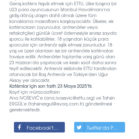
Geniş katılımı teşvik etmek için ETTU, ülke başına bir
U23 para oyuncusunun İstanbul Havalimanı'na
gidiş-dönüş ulaşım dahil olmak üzere tüm
konaklama masraflarını karşılayacaktır. Ülkeler, ek
katılımcıların (oyuncular, antrenörler veya
refakatçiler) günlük ücret ödemesiyle sınırsız sayıda
sporcu ile katılabilirler. 18 yaşından küçük para
sporcular için antrenör eşlik etmesi zorunludur. 18
yaş ve üzeri olanların ise bir antrenörle katılmaları
tavsiye edilir. Antrenörler toplantısı varış günü olan
23 Haziran'da yapılacak ve kesin saat daha sonra
teyit edilecektir. Antrenör ekibinde ETTU tarafından
atanacak bir Baş Antrenör ve Türkiye'den Uğur
Aksoy yer alacaktır.
Katılımlar için son tarih 23 Mayıs 2025'tir.
Kayıt için müracaatların
Ana IVOŠEVIĆ'e (ana.ivosevic@ettu.org) ve Tahsin
ERGÜL'e (tahsinergul@evoq.com.tr) gönderilmesi
gerekmektedir.
Facebook'ta Paylaş
Twitter'da Paylaş