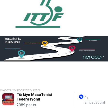
Tweets by masatenisifed