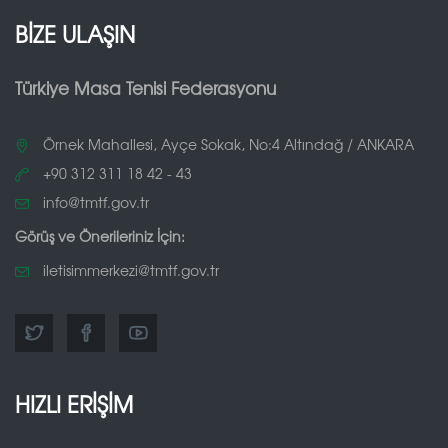
BİZE ULAŞIN
Türkiye Masa Tenisi Federasyonu
Örnek Mahallesi, Ayçe Sokak, No:4 Altındağ / ANKARA
+90 312 311 18 42 - 43
info@tmtf.gov.tr
Görüş ve Önerileriniz İçin:
iletisimmerkezi@tmtf.gov.tr
HIZLI ERİŞİM