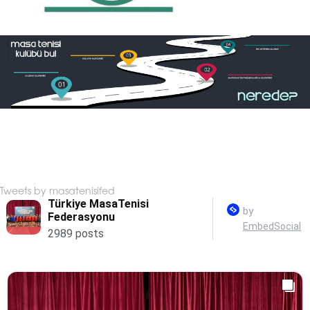
Tweets by masatenisifed