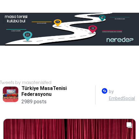
Tweets by masatenisifed