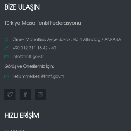
BİZE ULAŞIN
Türkiye Masa Tenisi Federasyonu
Örnek Mahallesi, Ayçe Sokak, No:4 Altındağ / ANKARA
+90 312 311 18 42 - 43
info@tmtf.gov.tr
Görüş ve Önerileriniz İçin:
iletisimmerkezi@tmtf.gov.tr
HIZLI ERİŞİM