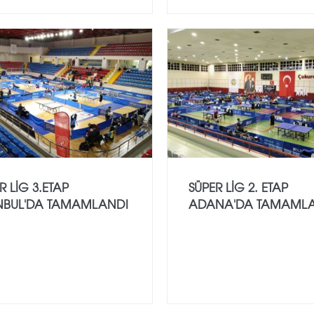
R LİG 3.ETAP
SÜPER LİG 2. ETAP
ANBUL'DA TAMAMLANDI
ADANA'DA TAMAML