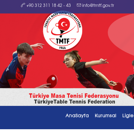
+90 312 311 18 42 - 43
info@tmtf.gov.tr
AnaSayfa
Kurumsal
Ligle