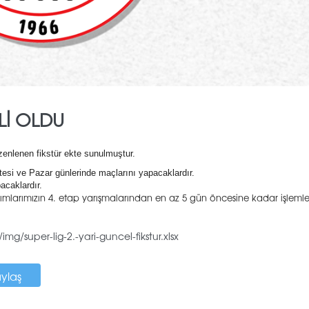
LLI OLDU
enlenen fikstür ekte sunulmuştur.
si ve Pazar günlerinde maçlarını yapacaklardır.
acaklardır.
ımlarımızın 4. etap yarışmalarından en az 5 gün öncesine kadar işlemler
g/super-lig-2.-yari-guncel-fikstur.xlsx
aylaş