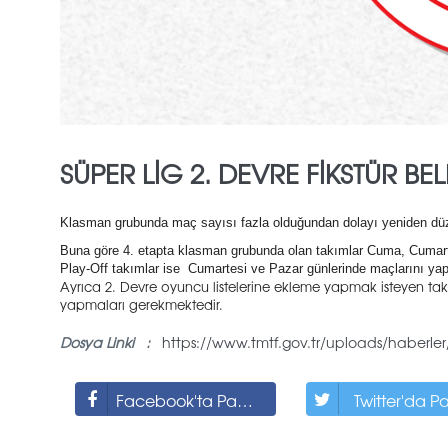
SÜPER LİG 2. DEVRE FIKSTÜR BE
Klasman grubunda maç sayısı fazla olduğundan dolayı yeniden düz
Buna göre 4. etapta klasman grubunda olan takımlar Cuma, Cumarte
Play-Off takımlar ise Cumartesi ve Pazar günlerinde maçlarını yap
Ayrıca 2. Devre oyuncu listelerine ekleme yapmak isteyen tak
yapmaları gerekmektedir.
Dosya Linki :
https://www.tmtf.gov.tr/uploads/haberler/im
Facebook'ta Paylaş
Twitter'da P