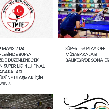
9 MAYIS 2024
SÜPER LİG PLAY-OFF
HLERINDE BURSA
MÜSABAKALARI
IZDE DÜZENLENECEK
BALIKESİR'DE SONA ERD
 SÜPER LIG 4'LÜ FINAL
ABAKALARI
TÜRÜNE ULAŞMAK IÇIN
AYINIZ.