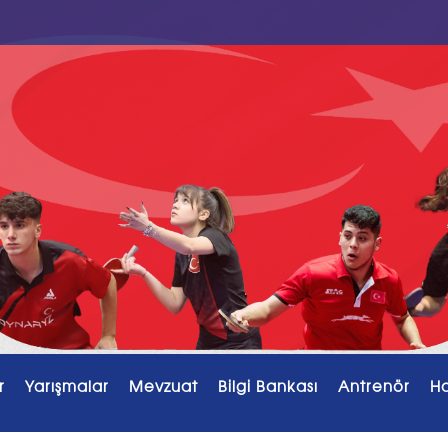
r
Yarışmalar
Mevzuat
Bilgi Bankası
Antrenör
H