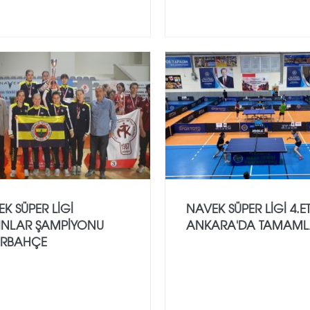
K SÜPER LİGİ
NAVEK SÜPER LIGI 4.E
INLAR ŞAMPİYONU
ANKARA'DA TAMAML
ERBAHÇE