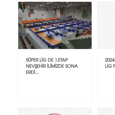
SÜPER LİG DE 1.ETAP
2024
NEVŞEHİR İLİMİZDE SONA
LİG 
ERDİ...