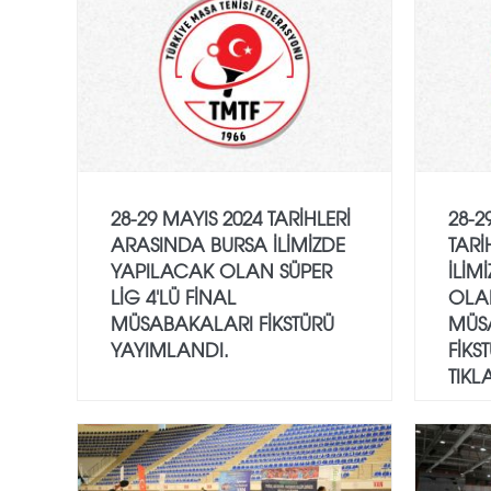
28-29 MAYIS 2024 TARIHLERI
28-2
ARASINDA BURSA ILIMIZDE
TARI
YAPILACAK OLAN SÜPER
ILIM
LIG 4'LÜ FINAL
OLAN
MÜSABAKALARI FIKSTÜRÜ
MÜS
YAYIMLANDI.
FIKS
TIKL