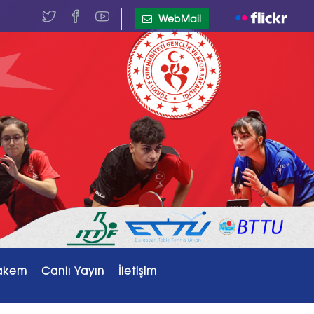
WebMail
akem
Canlı Yayın
İletişim