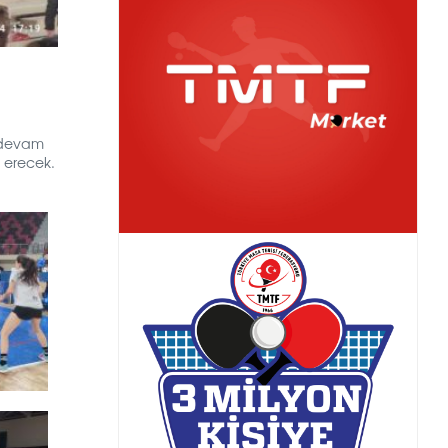
a devam
 erecek.