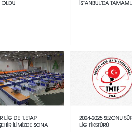
I OLDU
İSTANBUL'DA TAMAM
R LİG DE 1.ETAP
2024-2025 SEZONU SÜ
EHİR İLİMİZDE SONA
LİG FİKSTÜRÜ
..