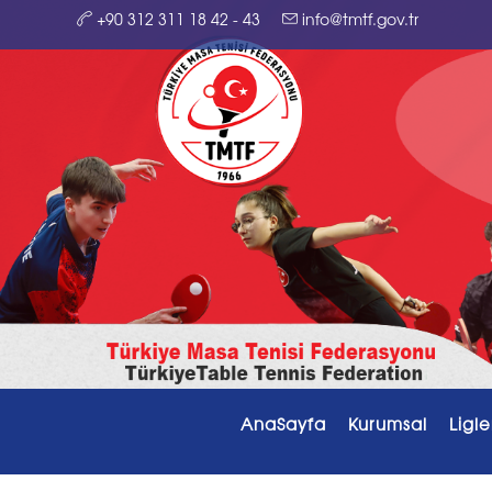
+90 312 311 18 42 - 43
info@tmtf.gov.tr
AnaSayfa
Kurumsal
Ligle