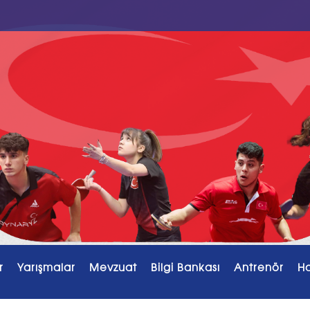
r
Yarışmalar
Mevzuat
Bilgi Bankası
Antrenör
H