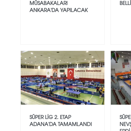
MÜSABAKALARI
BELL
ANKARA'DA YAPILACAK
SÜPER LİG 2. ETAP
SÜPE
ADANA'DA TAMAMLANDI
NEVŞ
ERDİ.