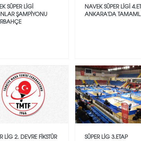
K SÜPER LİGİ
NAVEK SÜPER LIGI 4.E
INLAR ŞAMPİYONU
ANKARA'DA TAMAML
ERBAHÇE
R LİG 2. DEVRE FIKSTÜR
SÜPER LİG 3.ETAP