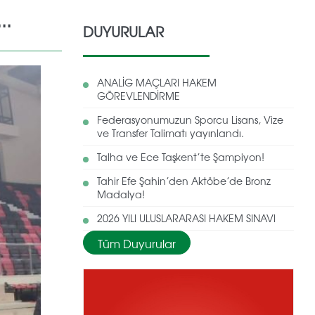
..
DUYURULAR
ANALİG MAÇLARI HAKEM
GÖREVLENDİRME
Federasyonumuzun Sporcu Lisans, Vize
ve Transfer Talimatı yayınlandı.
Talha ve Ece Taşkent’te Şampiyon!
Tahir Efe Şahin’den Aktöbe’de Bronz
Madalya!
2026 YILI ULUSLARARASI HAKEM SINAVI
Tüm Duyurular